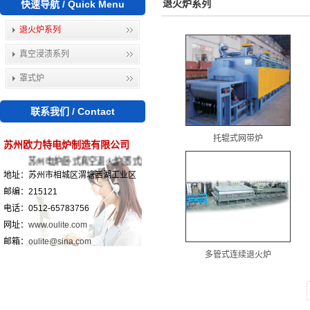
快速导航 / Quick Menu
退火炉系列
退火炉系列
真空浸渍系列
罩式炉
联系我们 / Contact
托辊式网带炉
苏州欧力特电炉制造有限公司
苏州电炉|卧式真空退火炉|罩式炉|井式炉|真空浸漆罐|苏州欧力特电炉制造
地址：苏州市相城区渭塘西湖工业区
邮编：215121
电话：0512-65783756
网址：
www.oulite.com
邮箱：
oulite@sina.com
多管式连续退火炉